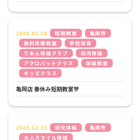
2026.02.18
短期教室
亀岡市
無料体験教室
学校体育
りあん体操クラブ
幼児体操
アクロバットクラス
体操教室
キッズクラス
亀岡店 春休み短期教室🎊
2025.12.22
幼児体操
亀岡市
大人スマイル体操