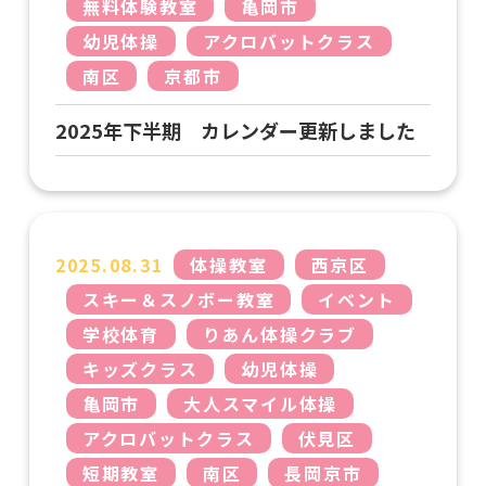
無料体験教室
亀岡市
幼児体操
アクロバットクラス
南区
京都市
2025年下半期 カレンダー更新しました
2025.08.31
体操教室
西京区
スキー＆スノボー教室
イベント
学校体育
りあん体操クラブ
キッズクラス
幼児体操
亀岡市
大人スマイル体操
アクロバットクラス
伏見区
短期教室
南区
長岡京市