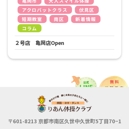
亀岡市
大人スマイル体操
アクロバットクラス
伏見区
短期教室
南区
新着情報
コラム
２号店 亀岡店Open
〒601-8213 京都市南区久世中久世町5丁目70−1