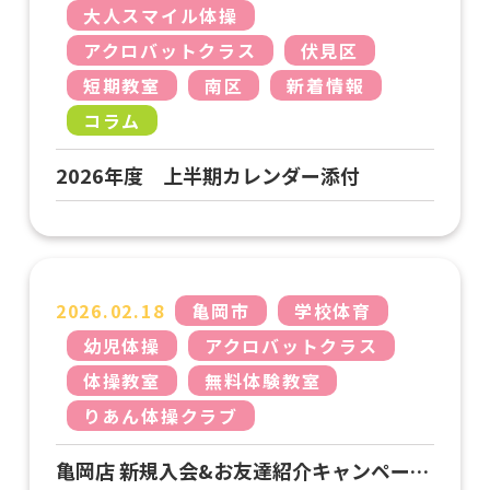
大人スマイル体操
アクロバットクラス
伏見区
短期教室
南区
新着情報
コラム
2026年度 上半期カレンダー添付
2026.02.18
亀岡市
学校体育
幼児体操
アクロバットクラス
体操教室
無料体験教室
りあん体操クラブ
亀岡店 新規入会&お友達紹介キャンペーン🎊