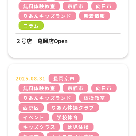
無料体験教室
京都市
向日市
りあんキッズランド
新着情報
コラム
２号店 亀岡店Open
2025.08.31
長岡京市
無料体験教室
京都市
向日市
りあんキッズランド
体操教室
西京区
りあん体操クラブ
イベント
学校体育
キッズクラス
幼児体操