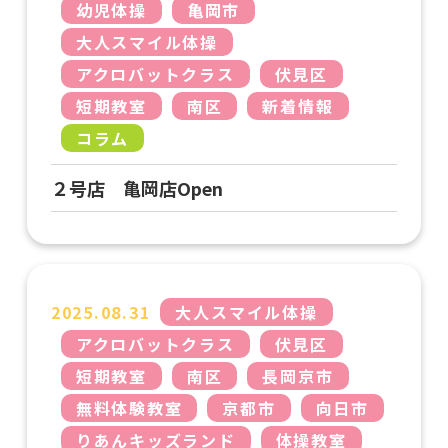
幼児体操
亀岡市
大人スマイル体操
アクロバットクラス
伏見区
短期教室
南区
新着情報
コラム
２号店 亀岡店Open
2025.08.31
大人スマイル体操
アクロバットクラス
伏見区
短期教室
南区
長岡京市
無料体験教室
京都市
向日市
りあんキッズランド
体操教室