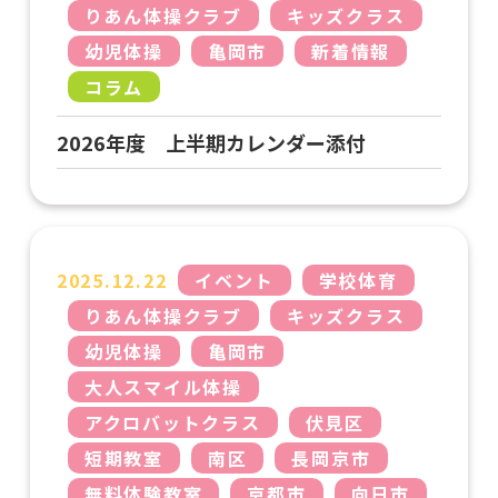
りあん体操クラブ
キッズクラス
幼児体操
亀岡市
新着情報
コラム
2026年度 上半期カレンダー添付
2025.12.22
イベント
学校体育
りあん体操クラブ
キッズクラス
幼児体操
亀岡市
大人スマイル体操
アクロバットクラス
伏見区
短期教室
南区
長岡京市
無料体験教室
京都市
向日市