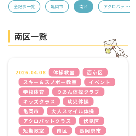
全記事一覧
亀岡市
南区
アクロバットク
南区一覧
2026.04.08
体操教室
西京区
スキー＆スノボー教室
イベント
学校体育
りあん体操クラブ
キッズクラス
幼児体操
亀岡市
大人スマイル体操
アクロバットクラス
伏見区
短期教室
南区
長岡京市