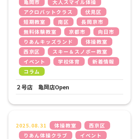
亀岡市
大人スマイル体操
アクロバットクラス
伏見区
短期教室
南区
長岡京市
無料体験教室
京都市
向日市
りあんキッズランド
体操教室
西京区
スキー＆スノボー教室
イベント
学校体育
新着情報
コラム
２号店 亀岡店Open
2025.08.31
体操教室
西京区
りあん体操クラブ
イベント