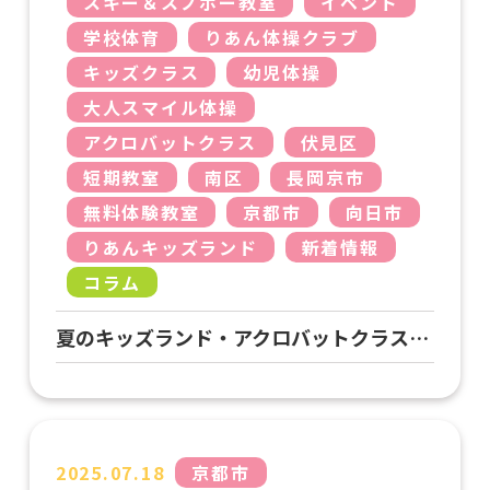
スキー＆スノボー教室
イベント
学校体育
りあん体操クラブ
キッズクラス
幼児体操
大人スマイル体操
アクロバットクラス
伏見区
短期教室
南区
長岡京市
無料体験教室
京都市
向日市
りあんキッズランド
新着情報
コラム
夏のキッズランド・アクロバットクラス キャンペーンのお知らせ
2025.07.18
京都市