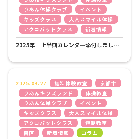
りあん体操クラブ
イベント
キッズクラス
大人スマイル体操
アクロバットクラス
新着情報
2025年 上半期カレンダー添付しました。【訂正版】
2025.03.27
無料体験教室
京都市
りあんキッズランド
体操教室
りあん体操クラブ
イベント
キッズクラス
大人スマイル体操
アクロバットクラス
短期教室
南区
新着情報
コラム