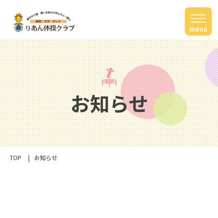
menu
お知らせ
TOP
お知らせ